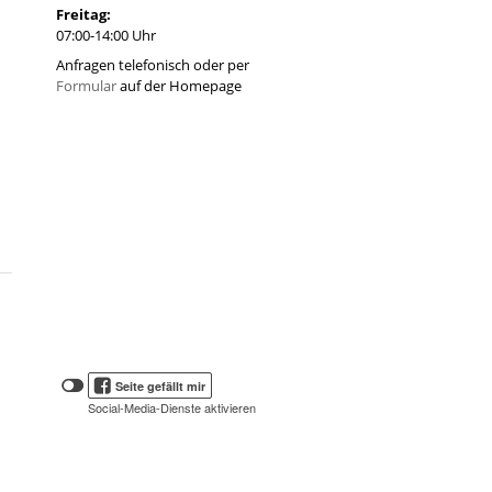
Freitag:
07:00-14:00 Uhr
Anfragen telefonisch oder per
Formular
auf der Homepage
Klicken
Klicken
Seite gefällt mir
Sie
Sie
Social-Media-Dienste aktivieren
hier,
hier,
um
die
um
Social-
das
Media-
Facebook
Schaltflächen