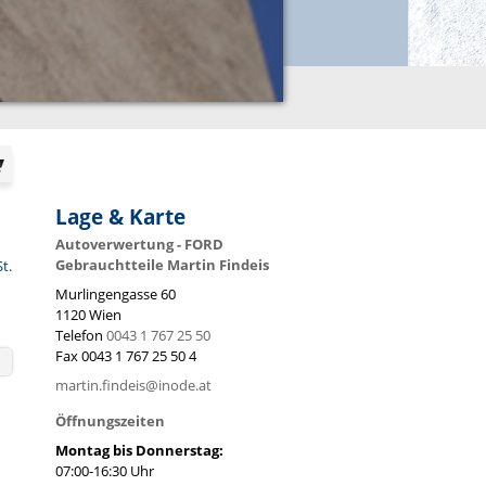
Lage & Karte
Autoverwertung - FORD
Gebrauchtteile Martin Findeis
St.
Murlingengasse 60
1120
Wien
Telefon
0043 1 767 25 50
Fax
0043 1 767 25 50 4
martin.findeis@inode.at
Öffnungszeiten
Montag bis Donnerstag:
07:00-16:30 Uhr