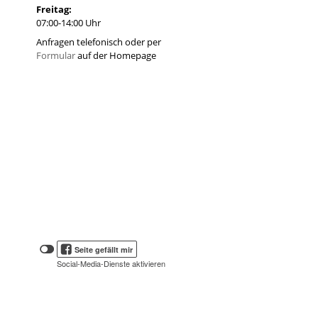
Freitag:
07:00-14:00 Uhr
Anfragen telefonisch oder per
Formular
auf der Homepage
Klicken
Klicken
Seite gefällt mir
Sie
Sie
Social-Media-Dienste aktivieren
hier,
hier,
um
die
um
Social-
das
Media-
Facebook
Schaltflächen