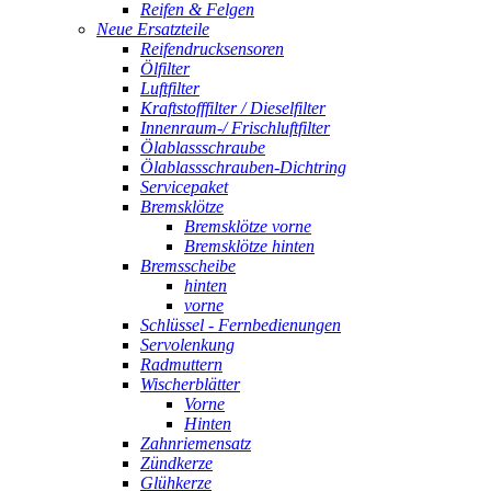
Reifen & Felgen
Neue Ersatzteile
Reifendrucksensoren
Ölfilter
Luftfilter
Kraftstofffilter / Dieselfilter
Innenraum-/ Frischluftfilter
Ölablassschraube
Ölablassschrauben-Dichtring
Servicepaket
Bremsklötze
Bremsklötze vorne
Bremsklötze hinten
Bremsscheibe
hinten
vorne
Schlüssel - Fernbedienungen
Servolenkung
Radmuttern
Wischerblätter
Vorne
Hinten
Zahnriemensatz
Zündkerze
Glühkerze