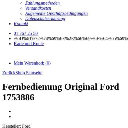
Zahlungsmethoden
Versandkosten
Allgemeine Geschäftsbedingungen
Datenschutzerklärung
Kontakt
01 767 25 50
%6D%61%72%74%69%6E%2E%66%69%6E%64%65%69%
Karte und Route
Mein Warenkorb
(0)
Zurück
Shop Startseite
Fernbedienung Original Ford
1753886
Hersteller:
Ford