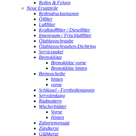
Reifen & Felgen
Neue Ersatzteile
Reifendrucksensoren
Ölfilter
Luftfilter
Kraftstofffilter / Dieselfilter
Innenraum-/ Frischluftfilter
Ölablassschraube
Ölablassschrauben-Dichtring
Servicepaket
Bremsklötze
Bremsklötze vorne
Bremsklötze hinten
Bremsscheibe
hinten
vorne
Schlüssel - Fernbedienungen
Servolenkung
Radmuttern
Wischerblätter
Vorne
Hinten
Zahnriemensatz
Zündkerze
Glühkerze