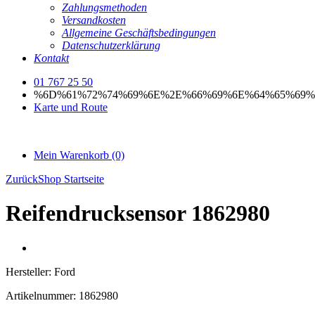
Zahlungsmethoden
Versandkosten
Allgemeine Geschäftsbedingungen
Datenschutzerklärung
Kontakt
01 767 25 50
%6D%61%72%74%69%6E%2E%66%69%6E%64%65%69%
Karte und Route
Mein Warenkorb
(0)
Zurück
Shop Startseite
Reifendrucksensor 1862980
Hersteller:
Ford
Artikelnummer:
1862980