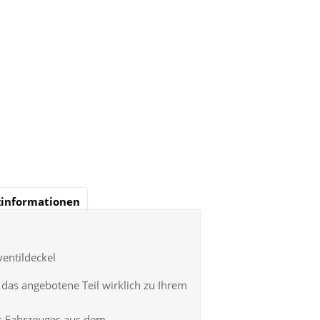
zinformationen
ventildeckel
ob das angebotene Teil wirklich zu Ihrem
es Fahrzeuges aus dem