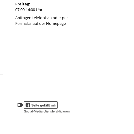
Freitag:
07:00-14:00 Uhr
Anfragen telefonisch oder per
Formular
auf der Homepage
Klicken
Klicken
Seite gefällt mir
Sie
Sie
Social-Media-Dienste aktivieren
hier,
hier,
um
die
um
Social-
das
Media-
Facebook
Schaltflächen