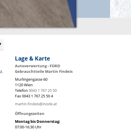
Lage & Karte
Autoverwertung - FORD
Gebrauchtteile Martin Findeis
St.
Murlingengasse 60
1120
Wien
Telefon
0043 1 767 25 50
Fax
0043 1 767 25 50 4
martin.findeis@inode.at
Öffnungszeiten
Montag bis Donnerstag:
07:00-16:30 Uhr