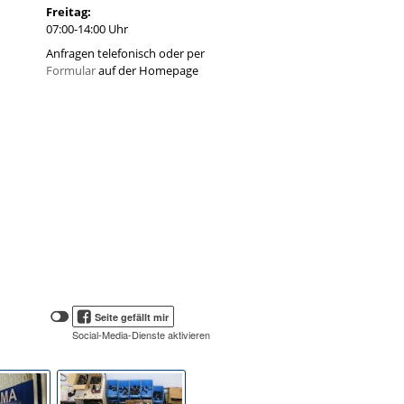
Freitag:
07:00-14:00 Uhr
Anfragen telefonisch oder per
Formular
auf der Homepage
Klicken
Klicken
Seite gefällt mir
Sie
Sie
Social-Media-Dienste aktivieren
hier,
hier,
um
die
um
Social-
das
Media-
Facebook
Schaltflächen