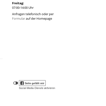
Freitag:
07:00-14:00 Uhr
Anfragen telefonisch oder per
Formular
auf der Homepage
Klicken
Klicken
Seite gefällt mir
Sie
Sie
Social-Media-Dienste aktivieren
hier,
hier,
um
die
um
Social-
das
Media-
Facebook
Schaltflächen