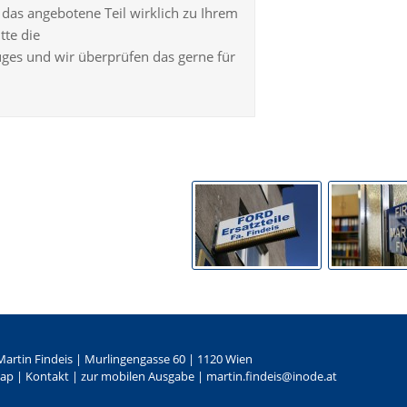
ob das angebotene Teil wirklich zu Ihrem
tte die
ges und wir überprüfen das gerne für
artin Findeis
|
Murlingengasse 60
|
1120
Wien
map
|
Kontakt
|
zur mobilen Ausgabe
|
martin.findeis@inode.at