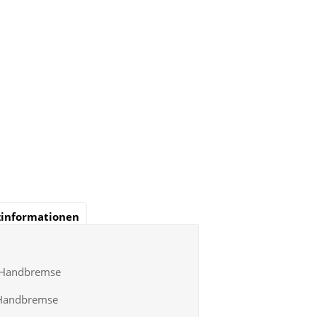
zinformationen
r Handbremse
 Handbremse