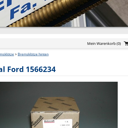
Mein Warenkorb
(0)
msklötze
>
Bremsklötze hinten
al Ford 1566234