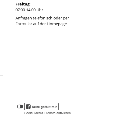
Freitag:
07:00-14:00 Uhr
Anfragen telefonisch oder per
Formular
auf der Homepage
Klicken
Klicken
Seite gefällt mir
Sie
Sie
Social-Media-Dienste aktivieren
hier,
hier,
um
die
um
Social-
das
Media-
Facebook
Schaltflächen