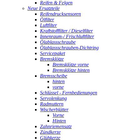
Reifen & Felgen
Neue Ersatzteile
Reifendrucksensoren
Ölfilter
Luftfilter
Kraftstofffilter / Dieselfilter
Innenraum-/ Frischluftfilter
Ölablassschraube
Ölablassschrauben-Dichtring
Servicepaket
Bremsklötze
Bremsklötze vorne
Bremsklötze hinten
Bremsscheibe
hinten
vorne
Schlüssel - Fernbedienungen
Servolenkung
Radmuttern
Wischerblätter
Vorne
Hinten
Zahnriemensatz
Zündkerze
Glühkerze