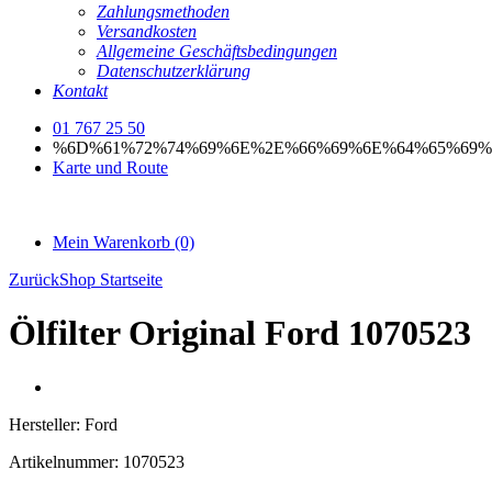
Zahlungsmethoden
Versandkosten
Allgemeine Geschäftsbedingungen
Datenschutzerklärung
Kontakt
01 767 25 50
%6D%61%72%74%69%6E%2E%66%69%6E%64%65%69%
Karte und Route
Mein Warenkorb
(0)
Zurück
Shop Startseite
Ölfilter Original Ford 1070523
Hersteller:
Ford
Artikelnummer:
1070523