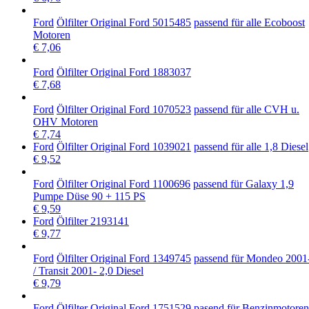
Ford
Ölfilter Original Ford 5015485
passend für alle Ecoboost
Motoren
€ 7,06
Ford
Ölfilter Original Ford 1883037
€ 7,68
Ford
Ölfilter Original Ford 1070523
passend für alle CVH u.
OHV Motoren
€ 7,74
Ford
Ölfilter Original Ford 1039021
passend für alle 1,8 Diesel
€ 9,52
Ford
Ölfilter Original Ford 1100696
passend für Galaxy 1,9
Pumpe Düse 90 + 115 PS
€ 9,59
Ford
Ölfilter 2193141
€ 9,77
Ford
Ölfilter Original Ford 1349745
passend für Mondeo 2001
/ Transit 2001- 2,0 Diesel
€ 9,79
Ford
Ölfilter Original Ford 1751529
pasend für Benzinmotoren