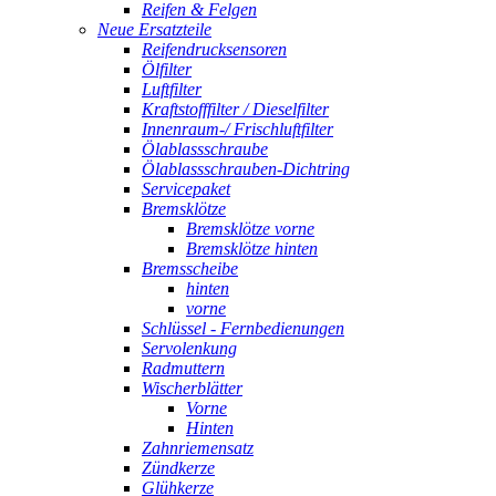
Reifen & Felgen
Neue Ersatzteile
Reifendrucksensoren
Ölfilter
Luftfilter
Kraftstofffilter / Dieselfilter
Innenraum-/ Frischluftfilter
Ölablassschraube
Ölablassschrauben-Dichtring
Servicepaket
Bremsklötze
Bremsklötze vorne
Bremsklötze hinten
Bremsscheibe
hinten
vorne
Schlüssel - Fernbedienungen
Servolenkung
Radmuttern
Wischerblätter
Vorne
Hinten
Zahnriemensatz
Zündkerze
Glühkerze