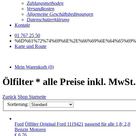
Zahlungsmethoden
Versandkosten
Allgemeine Geschäftsbedingungen
Datenschutzerklärung
Kontakt
01 767 25 50
%6D%61%72%74%69%6E%2E%66%69%6E%64%65%69%
Karte und Route
Mein Warenkorb
(0)
Ölfilter
* alle Preise inkl. MwSt.
Zurück
Shop Startseite
Sortierung:
Ford
Ölfilter Original Ford 1119421
passend für alle 1,8; 2,0
Benzin Motoren
€ 6,76