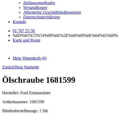
Zahlungsmethoden
Versandkosten
Allgemeine Geschäftsbedingungen
Datenschutzerklärung
Kontakt
01 767 25 50
%6D%61%72%74%69%6E%2E%66%69%6E%64%65%69%
Karte und Route
Mein Warenkorb
(0)
Zurück
Shop Startseite
Ölschraube 1681599
Hersteller:
Ford Erstausrüster
Artikelnummer:
1681599
Mindestbestellmenge:
1 Stk