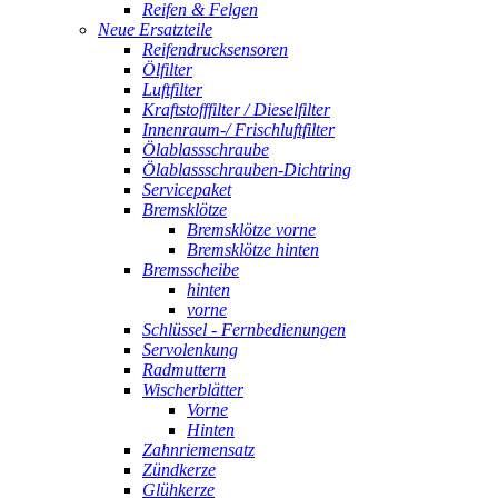
Reifen & Felgen
Neue Ersatzteile
Reifendrucksensoren
Ölfilter
Luftfilter
Kraftstofffilter / Dieselfilter
Innenraum-/ Frischluftfilter
Ölablassschraube
Ölablassschrauben-Dichtring
Servicepaket
Bremsklötze
Bremsklötze vorne
Bremsklötze hinten
Bremsscheibe
hinten
vorne
Schlüssel - Fernbedienungen
Servolenkung
Radmuttern
Wischerblätter
Vorne
Hinten
Zahnriemensatz
Zündkerze
Glühkerze