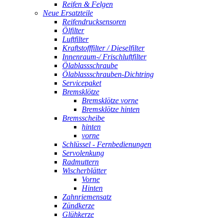
Reifen & Felgen
Neue Ersatzteile
Reifendrucksensoren
Ölfilter
Luftfilter
Kraftstofffilter / Dieselfilter
Innenraum-/ Frischluftfilter
Ölablassschraube
Ölablassschrauben-Dichtring
Servicepaket
Bremsklötze
Bremsklötze vorne
Bremsklötze hinten
Bremsscheibe
hinten
vorne
Schlüssel - Fernbedienungen
Servolenkung
Radmuttern
Wischerblätter
Vorne
Hinten
Zahnriemensatz
Zündkerze
Glühkerze