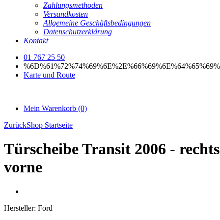
Zahlungsmethoden
Versandkosten
Allgemeine Geschäftsbedingungen
Datenschutzerklärung
Kontakt
01 767 25 50
%6D%61%72%74%69%6E%2E%66%69%6E%64%65%69%
Karte und Route
Mein Warenkorb
(0)
Zurück
Shop Startseite
Türscheibe Transit 2006 - rechts
vorne
Hersteller:
Ford