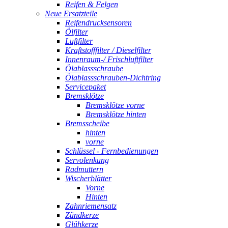
Reifen & Felgen
Neue Ersatzteile
Reifendrucksensoren
Ölfilter
Luftfilter
Kraftstofffilter / Dieselfilter
Innenraum-/ Frischluftfilter
Ölablassschraube
Ölablassschrauben-Dichtring
Servicepaket
Bremsklötze
Bremsklötze vorne
Bremsklötze hinten
Bremsscheibe
hinten
vorne
Schlüssel - Fernbedienungen
Servolenkung
Radmuttern
Wischerblätter
Vorne
Hinten
Zahnriemensatz
Zündkerze
Glühkerze