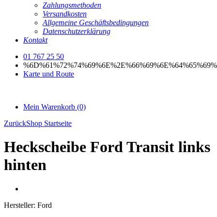
Zahlungsmethoden
Versandkosten
Allgemeine Geschäftsbedingungen
Datenschutzerklärung
Kontakt
01 767 25 50
%6D%61%72%74%69%6E%2E%66%69%6E%64%65%69%
Karte und Route
Mein Warenkorb
(0)
Zurück
Shop Startseite
Heckscheibe Ford Transit links
hinten
Hersteller:
Ford