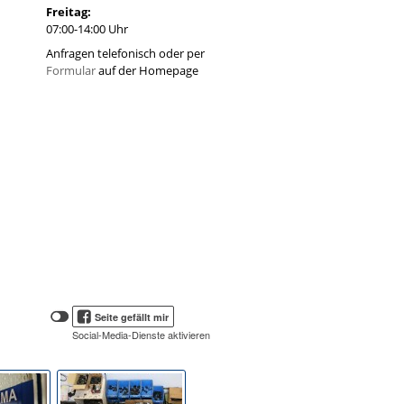
Freitag:
07:00-14:00 Uhr
Anfragen telefonisch oder per
Formular
auf der Homepage
Klicken
Klicken
Seite gefällt mir
Sie
Sie
Social-Media-Dienste aktivieren
hier,
hier,
um
die
um
Social-
das
Media-
Facebook
Schaltflächen