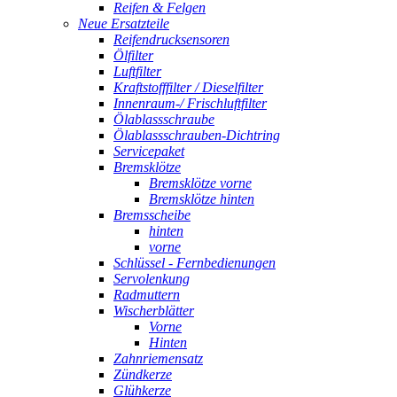
Reifen & Felgen
Neue Ersatzteile
Reifendrucksensoren
Ölfilter
Luftfilter
Kraftstofffilter / Dieselfilter
Innenraum-/ Frischluftfilter
Ölablassschraube
Ölablassschrauben-Dichtring
Servicepaket
Bremsklötze
Bremsklötze vorne
Bremsklötze hinten
Bremsscheibe
hinten
vorne
Schlüssel - Fernbedienungen
Servolenkung
Radmuttern
Wischerblätter
Vorne
Hinten
Zahnriemensatz
Zündkerze
Glühkerze