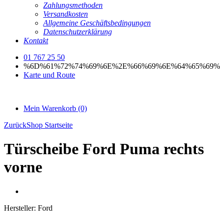
Zahlungsmethoden
Versandkosten
Allgemeine Geschäftsbedingungen
Datenschutzerklärung
Kontakt
01 767 25 50
%6D%61%72%74%69%6E%2E%66%69%6E%64%65%69%
Karte und Route
Mein Warenkorb
(0)
Zurück
Shop Startseite
Türscheibe Ford Puma rechts
vorne
Hersteller:
Ford