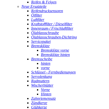
Reifen & Felgen
Neue Ersatzteile
Reifendrucksensoren
Ölfilter
Luftfilter
Kraftstofffilter / Dieselfilter
Innenraum-/ Frischluftfilter
Ölablassschraube
Ölablassschrauben-Dichtring
Servicepaket
Bremsklötze
Bremsklötze vorne
Bremsklötze hinten
Bremsscheibe
hinten
vorne
Schlüssel - Fernbedienungen
Servolenkung
Radmuttern
Wischerblätter
Vorne
Hinten
Zahnriemensatz
Zündkerze
Glühkerze