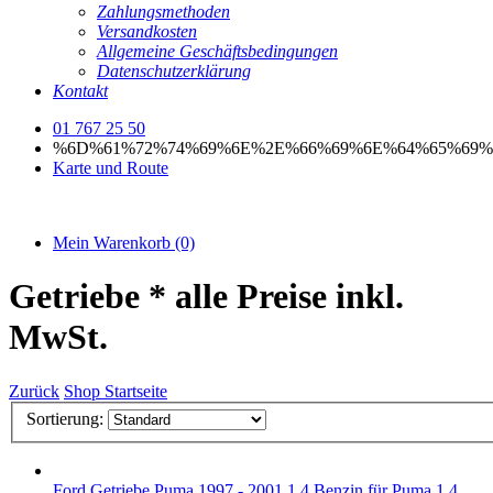
Zahlungsmethoden
Versandkosten
Allgemeine Geschäftsbedingungen
Datenschutzerklärung
Kontakt
01 767 25 50
%6D%61%72%74%69%6E%2E%66%69%6E%64%65%69%
Karte und Route
Mein Warenkorb
(0)
Getriebe
* alle Preise inkl.
MwSt.
Zurück
Shop Startseite
Sortierung:
Ford
Getriebe Puma 1997 - 2001 1,4 Benzin
für Puma 1,4