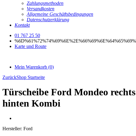
Zahlungsmethoden
Versandkosten
Allgemeine Geschäftsbedingungen
Datenschutzerklärung
Kontakt
01 767 25 50
%6D%61%72%74%69%6E%2E%66%69%6E%64%65%69%
Karte und Route
Mein Warenkorb
(0)
Zurück
Shop Startseite
Türscheibe Ford Mondeo rechts
hinten Kombi
Hersteller:
Ford