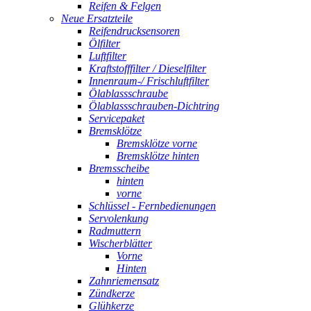
Reifen & Felgen
Neue Ersatzteile
Reifendrucksensoren
Ölfilter
Luftfilter
Kraftstofffilter / Dieselfilter
Innenraum-/ Frischluftfilter
Ölablassschraube
Ölablassschrauben-Dichtring
Servicepaket
Bremsklötze
Bremsklötze vorne
Bremsklötze hinten
Bremsscheibe
hinten
vorne
Schlüssel - Fernbedienungen
Servolenkung
Radmuttern
Wischerblätter
Vorne
Hinten
Zahnriemensatz
Zündkerze
Glühkerze