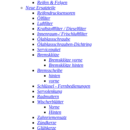
Reifen & Felgen
Neue Ersatzteile
Reifendrucksensoren
Ölfilter
Luftfilter
Kraftstofffilter / Dieselfilter
Innenraum-/ Frischluftfilter
Ölablassschraube
Ölablassschrauben-Dichtring
Servicepaket
Bremsklötze
Bremsklötze vorne
Bremsklötze hinten
Bremsscheibe
hinten
vorne
Schlüssel - Fernbedienungen
Servolenkung
Radmuttern
Wischerblätter
Vorne
Hinten
Zahnriemensatz
Zündkerze
Glühkerze