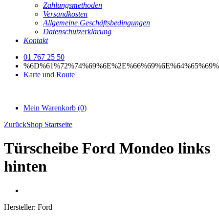
Zahlungsmethoden
Versandkosten
Allgemeine Geschäftsbedingungen
Datenschutzerklärung
Kontakt
01 767 25 50
%6D%61%72%74%69%6E%2E%66%69%6E%64%65%69%
Karte und Route
Mein Warenkorb
(0)
Zurück
Shop Startseite
Türscheibe Ford Mondeo links
hinten
Hersteller:
Ford