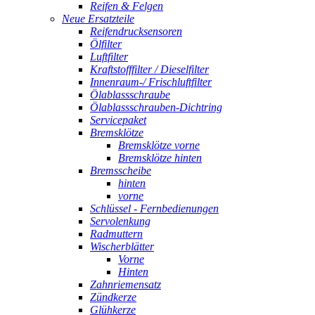
Reifen & Felgen
Neue Ersatzteile
Reifendrucksensoren
Ölfilter
Luftfilter
Kraftstofffilter / Dieselfilter
Innenraum-/ Frischluftfilter
Ölablassschraube
Ölablassschrauben-Dichtring
Servicepaket
Bremsklötze
Bremsklötze vorne
Bremsklötze hinten
Bremsscheibe
hinten
vorne
Schlüssel - Fernbedienungen
Servolenkung
Radmuttern
Wischerblätter
Vorne
Hinten
Zahnriemensatz
Zündkerze
Glühkerze