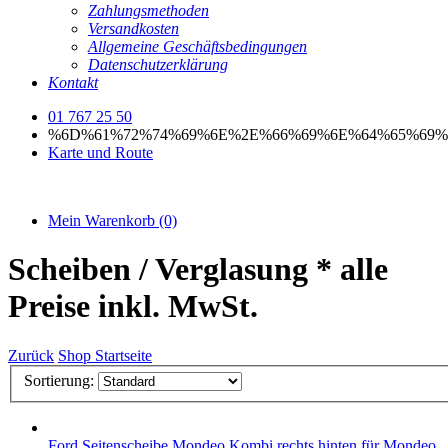
Zahlungsmethoden
Versandkosten
Allgemeine Geschäftsbedingungen
Datenschutzerklärung
Kontakt
01 767 25 50
%6D%61%72%74%69%6E%2E%66%69%6E%64%65%69%
Karte und Route
Mein Warenkorb
(0)
Scheiben / Verglasung
* alle
Preise inkl. MwSt.
Zurück
Shop Startseite
Sortierung:
Ford
Seitenscheibe Mondeo Kombi rechts hinten
für Mondeo