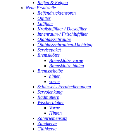
Reifen & Felgen
Neue Ersatzteile
Reifendrucksensoren
Ölfilter
Luftfilter
Kraftstofffilter / Dieselfilter
Innenraum-/ Frischluftfilter
Ölablassschraube
Ölablassschrauben-Dichtring
Servicepaket
Bremsklötze
Bremsklötze vorne
Bremsklötze hinten
Bremsscheibe
hinten
vorne
Schlüssel - Fernbedienungen
Servolenkung
Radmuttern
Wischerblätter
Vorne
Hinten
Zahnriemensatz
Zündkerze
Glühkerze