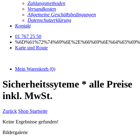
Zahlungsmethoden
Versandkosten
Allgemeine Geschäftsbedingungen
Datenschutzerklärung
Kontakt
01 767 25 50
%6D%61%72%74%69%6E%2E%66%69%6E%64%65%69%
Karte und Route
Mein Warenkorb
(0)
Sicherheitssyteme
* alle Preise
inkl. MwSt.
Zurück
Shop Startseite
Keine Ergebnisse gefunden!
Bildergalerie