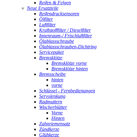
Reifen & Felgen
Neue Ersatzteile
Reifendrucksensoren
Ölfilter
Luftfilter
Kraftstofffilter / Dieselfilter
Innenraum-/ Frischluftfilter
Ölablassschraube
Ölablassschrauben-Dichtring
Servicepaket
Bremsklötze
Bremsklötze vorne
Bremsklötze hinten
Bremsscheibe
hinten
vorne
Schlüssel - Fernbedienungen
Servolenkung
Radmuttern
Wischerblätter
Vorne
Hinten
Zahnriemensatz
Zündkerze
Glühkerze