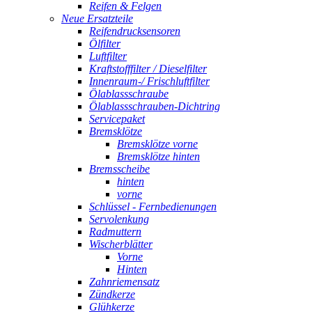
Reifen & Felgen
Neue Ersatzteile
Reifendrucksensoren
Ölfilter
Luftfilter
Kraftstofffilter / Dieselfilter
Innenraum-/ Frischluftfilter
Ölablassschraube
Ölablassschrauben-Dichtring
Servicepaket
Bremsklötze
Bremsklötze vorne
Bremsklötze hinten
Bremsscheibe
hinten
vorne
Schlüssel - Fernbedienungen
Servolenkung
Radmuttern
Wischerblätter
Vorne
Hinten
Zahnriemensatz
Zündkerze
Glühkerze