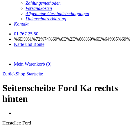
Zahlungsmethoden
Versandkosten
Allgemeine Geschäftsbedingungen
Datenschutzerklärung
Kontakt
01 767 25 50
%6D%61%72%74%69%6E%2E%66%69%6E%64%65%69%
Karte und Route
Mein Warenkorb
(0)
Zurück
Shop Startseite
Seitenscheibe Ford Ka rechts
hinten
Hersteller:
Ford