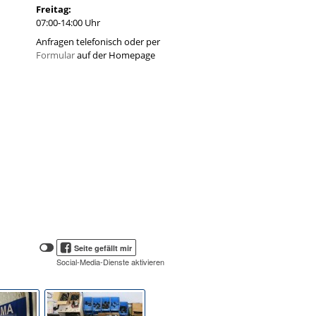
Freitag:
07:00-14:00 Uhr
Anfragen telefonisch oder per
Formular
auf der Homepage
Klicken
Klicken
Seite gefällt mir
Sie
Sie
Social-Media-Dienste aktivieren
hier,
hier,
um
die
um
Social-
das
Media-
Facebook
Schaltflächen