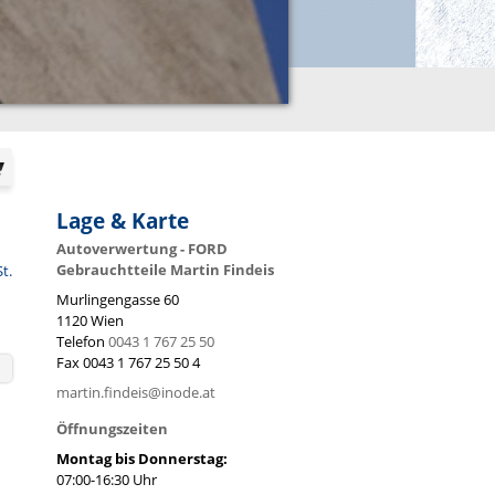
Lage & Karte
Autoverwertung - FORD
Gebrauchtteile Martin Findeis
St.
Murlingengasse 60
1120
Wien
Telefon
0043 1 767 25 50
Fax
0043 1 767 25 50 4
martin.findeis@inode.at
Öffnungszeiten
Montag bis Donnerstag:
07:00-16:30 Uhr