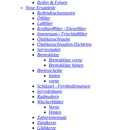
Reifen & Felgen
Neue Ersatzteile
Reifendrucksensoren
Ölfilter
Luftfilter
Kraftstofffilter / Dieselfilter
Innenraum-/ Frischluftfilter
Ölablassschraube
Ölablassschrauben-Dichtring
Servicepaket
Bremsklötze
Bremsklötze vorne
Bremsklötze hinten
Bremsscheibe
hinten
vorne
Schlüssel - Fernbedienungen
Servolenkung
Radmuttern
Wischerblätter
Vorne
Hinten
Zahnriemensatz
Zündkerze
Glühkerze