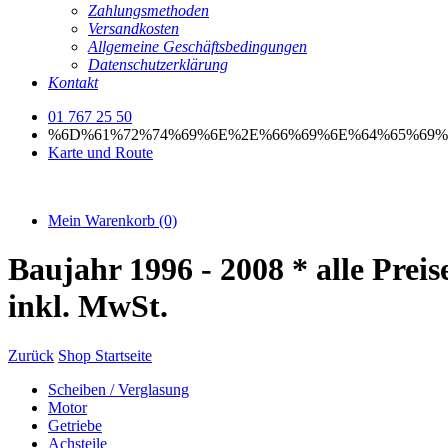
Zahlungsmethoden
Versandkosten
Allgemeine Geschäftsbedingungen
Datenschutzerklärung
Kontakt
01 767 25 50
%6D%61%72%74%69%6E%2E%66%69%6E%64%65%69%
Karte und Route
Mein Warenkorb
(0)
Baujahr 1996 - 2008
* alle Preis
inkl. MwSt.
Zurück
Shop Startseite
Scheiben / Verglasung
Motor
Getriebe
Achsteile