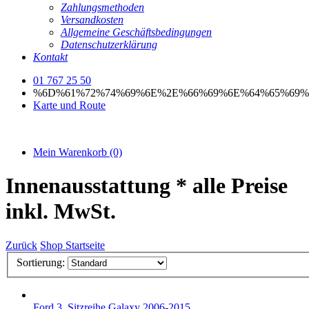
Zahlungsmethoden
Versandkosten
Allgemeine Geschäftsbedingungen
Datenschutzerklärung
Kontakt
01 767 25 50
%6D%61%72%74%69%6E%2E%66%69%6E%64%65%69%
Karte und Route
Mein Warenkorb
(0)
Innenausstattung
* alle Preise
inkl. MwSt.
Zurück
Shop Startseite
Sortierung:
Ford
3. Sitzreihe Galaxy 2006-2015