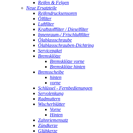
Reifen & Felgen
Neue Ersatzteile
Reifendrucksensoren
Ölfilter
Luftfilter
Kraftstofffilter / Dieselfilter
Innenraum-/ Frischluftfilter
Ölablassschraube
Ölablassschrauben-Dichtring
Servicepaket
Bremsklötze
Bremsklötze vorne
Bremsklötze hinten
Bremsscheibe
hinten
vorne
Schlüssel - Fernbedienungen
Servolenkung
Radmuttern
Wischerblätter
Vorne
Hinten
Zahnriemensatz
Zündkerze
Glühkerze