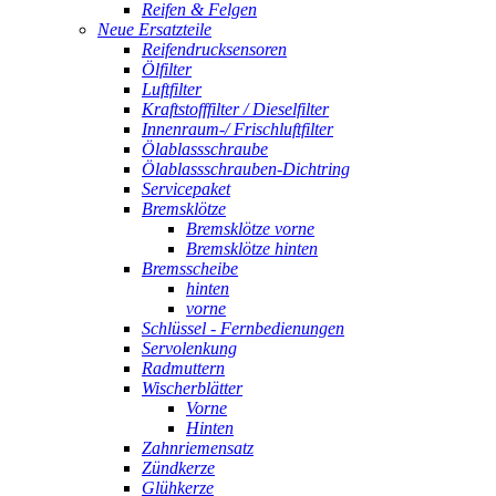
Reifen & Felgen
Neue Ersatzteile
Reifendrucksensoren
Ölfilter
Luftfilter
Kraftstofffilter / Dieselfilter
Innenraum-/ Frischluftfilter
Ölablassschraube
Ölablassschrauben-Dichtring
Servicepaket
Bremsklötze
Bremsklötze vorne
Bremsklötze hinten
Bremsscheibe
hinten
vorne
Schlüssel - Fernbedienungen
Servolenkung
Radmuttern
Wischerblätter
Vorne
Hinten
Zahnriemensatz
Zündkerze
Glühkerze