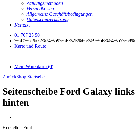
Zahlungsmethoden
Versandkosten
Allgemeine Geschäftsbedingungen
Datenschutzerklärung
Kontakt
01 767 25 50
%6D%61%72%74%69%6E%2E%66%69%6E%64%65%69%
Karte und Route
Mein Warenkorb
(0)
Zurück
Shop Startseite
Seitenscheibe Ford Galaxy links
hinten
Hersteller:
Ford