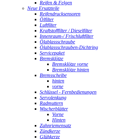
Reifen & Felgen
Neue Ersatzteile
Reifendrucksensoren
Ölfilter
Luftfilter
Kraftstofffilter / Dieselfilter
Innenraum-/ Frischluftfilter
Ölablassschraube
Ölablassschrauben-Dichtring
Servicepaket
Bremsklötze
Bremsklötze vorne
Bremsklötze hinten
Bremsscheibe
hinten
vorne
Schlüssel - Fernbedienungen
Servolenkung
Radmuttern
Wischerblätter
Vorne
Hinten
Zahnriemensatz
Zündkerze
Glühkerze