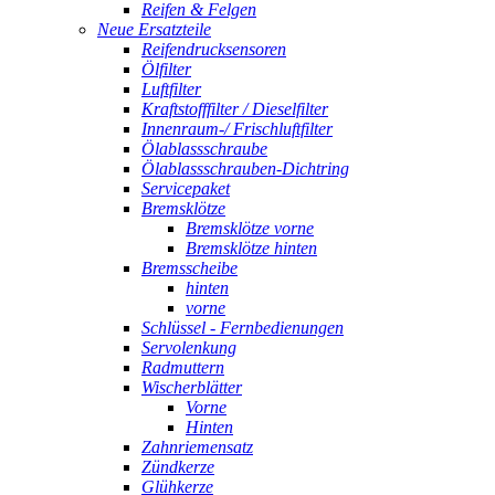
Reifen & Felgen
Neue Ersatzteile
Reifendrucksensoren
Ölfilter
Luftfilter
Kraftstofffilter / Dieselfilter
Innenraum-/ Frischluftfilter
Ölablassschraube
Ölablassschrauben-Dichtring
Servicepaket
Bremsklötze
Bremsklötze vorne
Bremsklötze hinten
Bremsscheibe
hinten
vorne
Schlüssel - Fernbedienungen
Servolenkung
Radmuttern
Wischerblätter
Vorne
Hinten
Zahnriemensatz
Zündkerze
Glühkerze