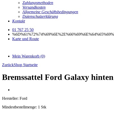
Zahlungsmethoden
Versandkosten
Allgemeine Geschäftsbedingungen
Datenschutzerklärung
Kontakt
01 767 25 50
%6D%61%72%74%69%6E%2E%66%69%6E%64%65%69%
Karte und Route
Mein Warenkorb
(0)
Zurück
Shop Startseite
Bremssattel Ford Galaxy hinten
Hersteller:
Ford
Mindestbestellmenge:
1 Stk