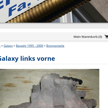
Mein Warenkorb
(0)
e
>
Galaxy
>
Baujahr 1995 - 2000
>
Bremsenteile
Galaxy links vorne