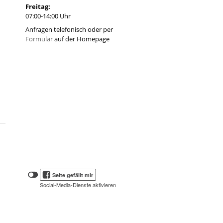
Freitag:
07:00-14:00 Uhr
Anfragen telefonisch oder per
Formular
auf der Homepage
Klicken
Klicken
Seite gefällt mir
Sie
Sie
Social-Media-Dienste aktivieren
hier,
hier,
um
die
um
Social-
das
Media-
Facebook
Schaltflächen