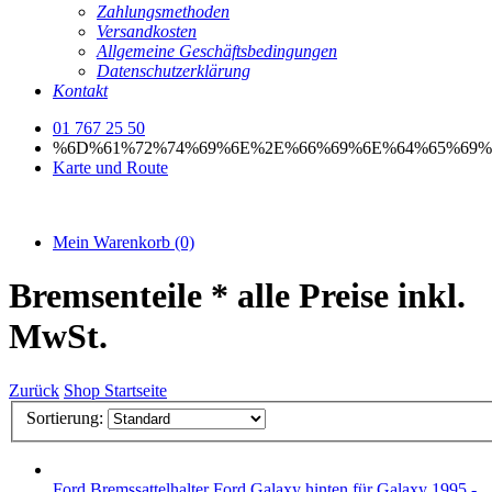
Zahlungsmethoden
Versandkosten
Allgemeine Geschäftsbedingungen
Datenschutzerklärung
Kontakt
01 767 25 50
%6D%61%72%74%69%6E%2E%66%69%6E%64%65%69%
Karte und Route
Mein Warenkorb
(0)
Bremsenteile
* alle Preise inkl.
MwSt.
Zurück
Shop Startseite
Sortierung:
Ford
Bremssattelhalter Ford Galaxy hinten
für Galaxy 1995 -