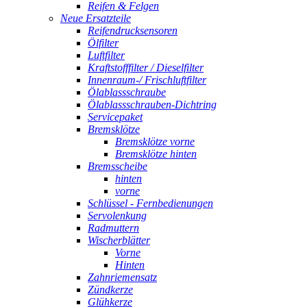
Reifen & Felgen
Neue Ersatzteile
Reifendrucksensoren
Ölfilter
Luftfilter
Kraftstofffilter / Dieselfilter
Innenraum-/ Frischluftfilter
Ölablassschraube
Ölablassschrauben-Dichtring
Servicepaket
Bremsklötze
Bremsklötze vorne
Bremsklötze hinten
Bremsscheibe
hinten
vorne
Schlüssel - Fernbedienungen
Servolenkung
Radmuttern
Wischerblätter
Vorne
Hinten
Zahnriemensatz
Zündkerze
Glühkerze