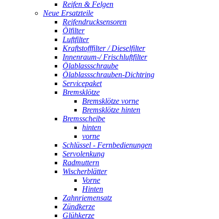
Reifen & Felgen
Neue Ersatzteile
Reifendrucksensoren
Ölfilter
Luftfilter
Kraftstofffilter / Dieselfilter
Innenraum-/ Frischluftfilter
Ölablassschraube
Ölablassschrauben-Dichtring
Servicepaket
Bremsklötze
Bremsklötze vorne
Bremsklötze hinten
Bremsscheibe
hinten
vorne
Schlüssel - Fernbedienungen
Servolenkung
Radmuttern
Wischerblätter
Vorne
Hinten
Zahnriemensatz
Zündkerze
Glühkerze