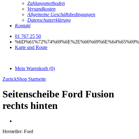
Zahlungsmethoden
Versandkosten
Allgemeine Geschäftsbedingungen
Datenschutzerklärung
Kontakt
01 767 25 50
%6D%61%72%74%69%6E%2E%66%69%6E%64%65%69%
Karte und Route
Mein Warenkorb
(0)
Zurück
Shop Startseite
Seitenscheibe Ford Fusion
rechts hinten
Hersteller:
Ford