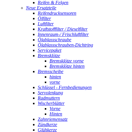
Reifen & Felgen
Neue Ersatzteile
Reifendrucksensoren
Ölfilter
Luftfilter
Kraftstofffilter / Dieselfilter
Innenraum-/ Frischluftfilter
Ölablassschraube
Ölablassschrauben-Dichtring
Servicepaket
Bremsklötze
Bremsklötze vorne
Bremsklötze hinten
Bremsscheibe
hinten
vorne
Schlüssel - Fernbedienungen
Servolenkung
Radmuttern
Wischerblätter
Vorne
Hinten
Zahnriemensatz
Zündkerze
Glühkerze