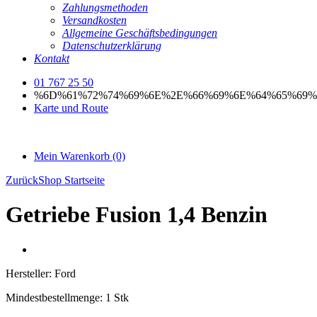
Zahlungsmethoden
Versandkosten
Allgemeine Geschäftsbedingungen
Datenschutzerklärung
Kontakt
01 767 25 50
%6D%61%72%74%69%6E%2E%66%69%6E%64%65%69%
Karte und Route
Mein Warenkorb
(0)
Zurück
Shop Startseite
Getriebe Fusion 1,4 Benzin
Hersteller:
Ford
Mindestbestellmenge:
1 Stk