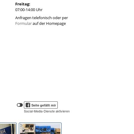
Freitag:
07:00-14:00 Uhr
Anfragen telefonisch oder per
Formular
auf der Homepage
Klicken
Klicken
Seite gefällt mir
Sie
Sie
Social-Media-Dienste aktivieren
hier,
hier,
um
die
um
Social-
das
Media-
Facebook
Schaltflächen