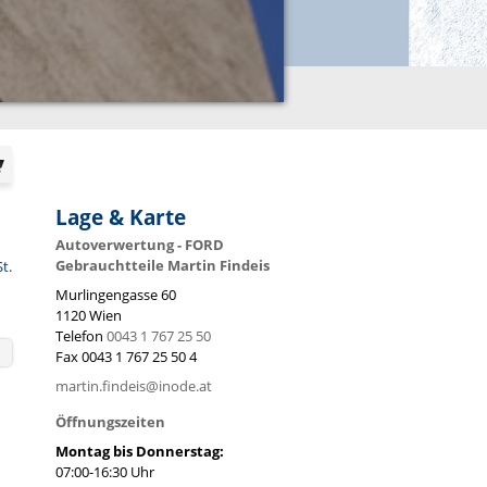
Lage & Karte
Autoverwertung - FORD
Gebrauchtteile Martin Findeis
St.
Murlingengasse 60
1120
Wien
Telefon
0043 1 767 25 50
Fax
0043 1 767 25 50 4
martin.findeis@inode.at
Öffnungszeiten
Montag bis Donnerstag:
07:00-16:30 Uhr