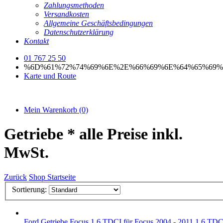
Zahlungsmethoden
Versandkosten
Allgemeine Geschäftsbedingungen
Datenschutzerklärung
Kontakt
01 767 25 50
%6D%61%72%74%69%6E%2E%66%69%6E%64%65%69%
Karte und Route
Mein Warenkorb
(0)
Getriebe
* alle Preise inkl.
MwSt.
Zurück
Shop Startseite
Sortierung:
Ford
Getriebe Focus 1,6 TDCI
für Focus 2004 - 2011 1,6 TDC