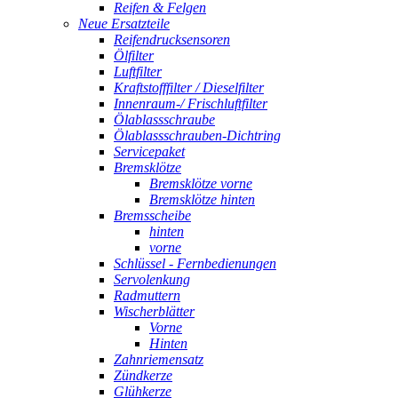
Reifen & Felgen
Neue Ersatzteile
Reifendrucksensoren
Ölfilter
Luftfilter
Kraftstofffilter / Dieselfilter
Innenraum-/ Frischluftfilter
Ölablassschraube
Ölablassschrauben-Dichtring
Servicepaket
Bremsklötze
Bremsklötze vorne
Bremsklötze hinten
Bremsscheibe
hinten
vorne
Schlüssel - Fernbedienungen
Servolenkung
Radmuttern
Wischerblätter
Vorne
Hinten
Zahnriemensatz
Zündkerze
Glühkerze