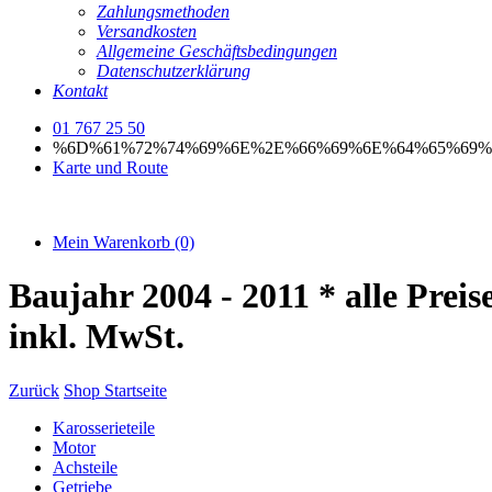
Zahlungsmethoden
Versandkosten
Allgemeine Geschäftsbedingungen
Datenschutzerklärung
Kontakt
01 767 25 50
%6D%61%72%74%69%6E%2E%66%69%6E%64%65%69%
Karte und Route
Mein Warenkorb
(0)
Baujahr 2004 - 2011
* alle Preis
inkl. MwSt.
Zurück
Shop Startseite
Karosserieteile
Motor
Achsteile
Getriebe