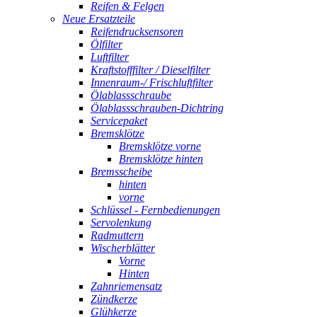
Reifen & Felgen
Neue Ersatzteile
Reifendrucksensoren
Ölfilter
Luftfilter
Kraftstofffilter / Dieselfilter
Innenraum-/ Frischluftfilter
Ölablassschraube
Ölablassschrauben-Dichtring
Servicepaket
Bremsklötze
Bremsklötze vorne
Bremsklötze hinten
Bremsscheibe
hinten
vorne
Schlüssel - Fernbedienungen
Servolenkung
Radmuttern
Wischerblätter
Vorne
Hinten
Zahnriemensatz
Zündkerze
Glühkerze