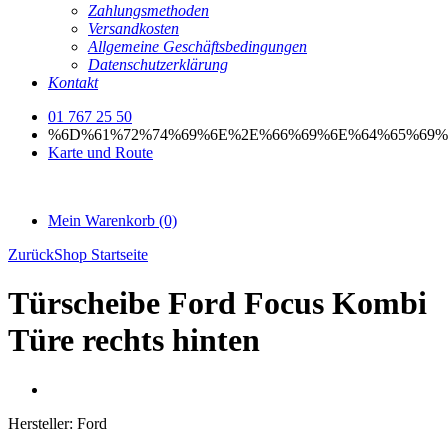
Zahlungsmethoden
Versandkosten
Allgemeine Geschäftsbedingungen
Datenschutzerklärung
Kontakt
01 767 25 50
%6D%61%72%74%69%6E%2E%66%69%6E%64%65%69%
Karte und Route
Mein Warenkorb
(0)
Zurück
Shop Startseite
Türscheibe Ford Focus Kombi
Türe rechts hinten
Hersteller:
Ford