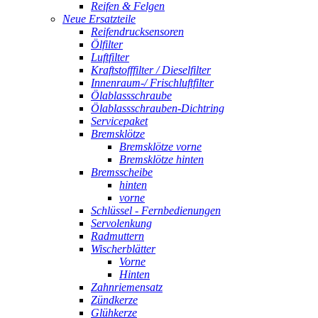
Reifen & Felgen
Neue Ersatzteile
Reifendrucksensoren
Ölfilter
Luftfilter
Kraftstofffilter / Dieselfilter
Innenraum-/ Frischluftfilter
Ölablassschraube
Ölablassschrauben-Dichtring
Servicepaket
Bremsklötze
Bremsklötze vorne
Bremsklötze hinten
Bremsscheibe
hinten
vorne
Schlüssel - Fernbedienungen
Servolenkung
Radmuttern
Wischerblätter
Vorne
Hinten
Zahnriemensatz
Zündkerze
Glühkerze