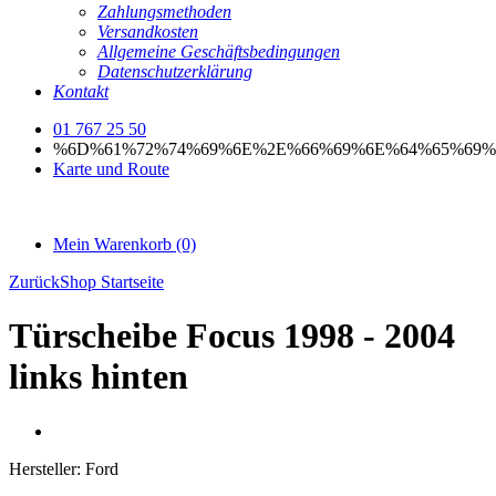
Zahlungsmethoden
Versandkosten
Allgemeine Geschäftsbedingungen
Datenschutzerklärung
Kontakt
01 767 25 50
%6D%61%72%74%69%6E%2E%66%69%6E%64%65%69%
Karte und Route
Mein Warenkorb
(0)
Zurück
Shop Startseite
Türscheibe Focus 1998 - 2004
links hinten
Hersteller:
Ford