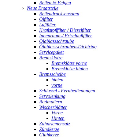
Reifen & Felgen
Neue Ersatzteile
Reifendrucksensoren
Ölfilter
Luftfilter
Kraftstofffilter / Dieselfilter
Innenraum-/ Frischluftfilter
Ölablassschraube
Ölablassschrauben-Dichtring
Servicepaket
Bremsklötze
Bremsklötze vorne
Bremsklötze hinten
Bremsscheibe
hinten
vorne
Schlüssel - Fernbedienungen
Servolenkung
Radmuttern
Wischerblätter
Vorne
Hinten
Zahnriemensatz
Zündkerze
Glühkerze