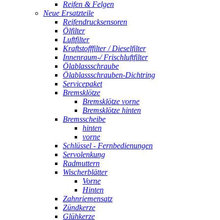
Reifen & Felgen
Neue Ersatzteile
Reifendrucksensoren
Ölfilter
Luftfilter
Kraftstofffilter / Dieselfilter
Innenraum-/ Frischluftfilter
Ölablassschraube
Ölablassschrauben-Dichtring
Servicepaket
Bremsklötze
Bremsklötze vorne
Bremsklötze hinten
Bremsscheibe
hinten
vorne
Schlüssel - Fernbedienungen
Servolenkung
Radmuttern
Wischerblätter
Vorne
Hinten
Zahnriemensatz
Zündkerze
Glühkerze