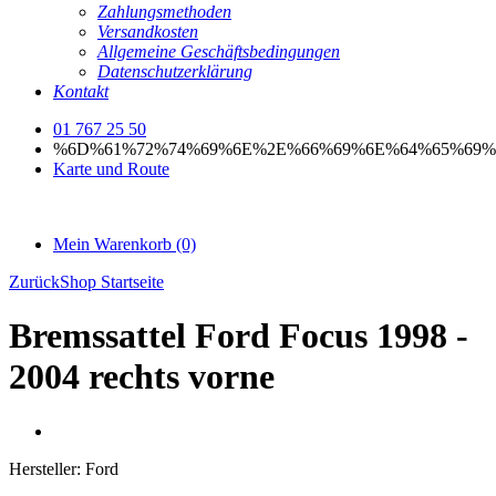
Zahlungsmethoden
Versandkosten
Allgemeine Geschäftsbedingungen
Datenschutzerklärung
Kontakt
01 767 25 50
%6D%61%72%74%69%6E%2E%66%69%6E%64%65%69%
Karte und Route
Mein Warenkorb
(0)
Zurück
Shop Startseite
Bremssattel Ford Focus 1998 -
2004 rechts vorne
Hersteller:
Ford