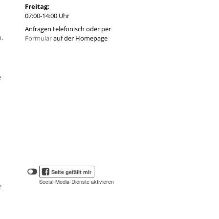
Freitag:
07:00-14:00 Uhr
Anfragen telefonisch oder per
.
Formular
auf der Homepage
e
Klicken
Klicken
Seite gefällt mir
Sie
Sie
Social-Media-Dienste aktivieren
hier,
e
hier,
um
die
um
Social-
das
Media-
Facebook
Schaltflächen