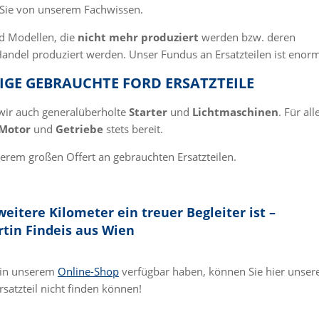
n Sie von unserem Fachwissen.
rd Modellen, die
nicht mehr produziert
werden bzw. deren
andel produziert werden. Unser Fundus an Ersatzteilen ist enorm
GE GEBRAUCHTE FORD ERSATZTEILE
 wir auch generalüberholte
Starter
und
Lichtmaschinen
. Für all
Motor
und
Getriebe
stets bereit.
erem großen Offert an gebrauchten Ersatzteilen.
weitere Kilometer ein treuer Begleiter ist –
rtin Findeis aus Wien
e in unserem
Online-Shop
verfügbar haben, können Sie hier unser
rsatzteil nicht finden können!